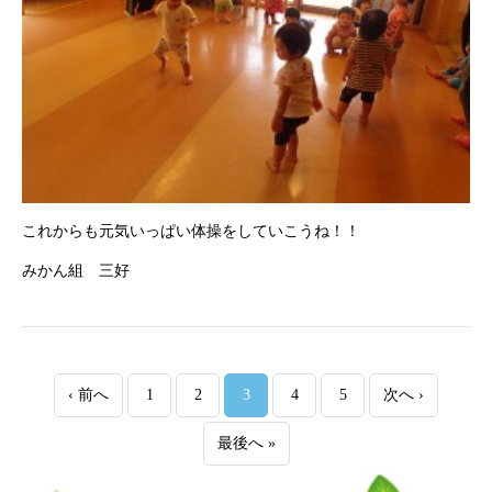
これからも元気いっぱい体操をしていこうね！！
みかん組 三好
‹ 前へ
1
2
3
4
5
次へ ›
最後へ »