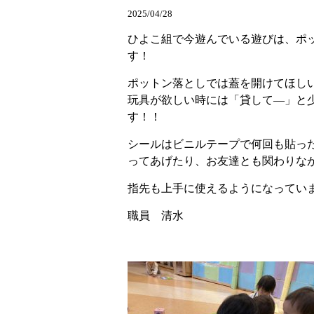
2025/04/28
ひよこ組で今遊んでいる遊びは、ポ
す！
ポットン落としでは蓋を開けてほし
玩具が欲しい時には「貸して―」と
す！！
シールはビニルテープで何回も貼っ
ってあげたり、お友達とも関わりな
指先も上手に使えるようになってい
職員 清水