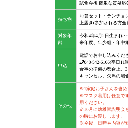
試食会後 簡単な質疑応
お箸セット・ランチョン
持ち物
上履き(参加される方全
対象年
令和4年4月2日生まれ～
齢
来年度、年少組・年中
電話でお申し込みくだ
048-542-6106
(平日11
申込
食事の準備の都合上、
キャンセル、欠席の場
※1家庭お子さんを含め
※マスク着用は任意で
用ください。
その他
※10月に幼稚園説明
の時にお渡しします。
※今後、日時や内容が