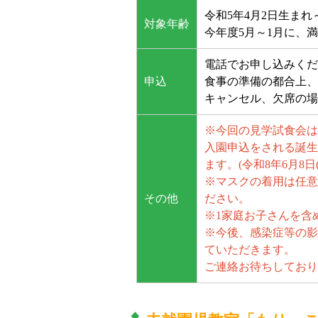
令和5年4月2日生まれ
対象年齢
今年度5月～1月に、満
電話でお申し込みくだ
申込
食事の準備の都合上、5
キャンセル、欠席の場
※今回の見学試食会は
入園申込をされる誕生
ます。(令和8年6月8日
※マスクの着用は任意
その他
ださい。
※1家庭お子さんを含
※今後、感染症等の影
ていただきます。
ご連絡お待ちしており